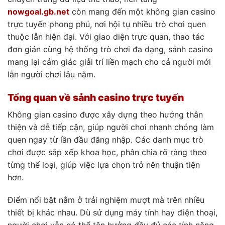
nowgoal.gb.net
còn mang đến một không gian casino
trực tuyến phong phú, nơi hội tụ nhiều trò chơi quen
thuộc lẫn hiện đại. Với giao diện trực quan, thao tác
đơn giản cùng hệ thống trò chơi đa dạng, sảnh casino
mang lại cảm giác giải trí liền mạch cho cả người mới
lẫn người chơi lâu năm.
Tổng quan về sảnh casino trực tuyến
Không gian casino được xây dựng theo hướng thân
thiện và dễ tiếp cận, giúp người chơi nhanh chóng làm
quen ngay từ lần đầu đăng nhập. Các danh mục trò
chơi được sắp xếp khoa học, phân chia rõ ràng theo
từng thể loại, giúp việc lựa chọn trở nên thuận tiện
hơn.
Điểm nổi bật nằm ở trải nghiệm mượt mà trên nhiều
thiết bị khác nhau. Dù sử dụng máy tính hay điện thoại,