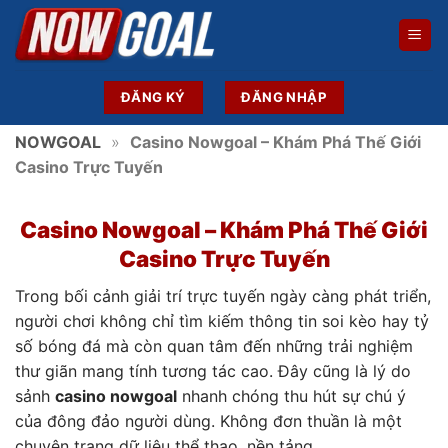
Chuyển
đến
nội
dung
ĐĂNG KÝ
ĐĂNG NHẬP
NOWGOAL
»
Casino Nowgoal – Khám Phá Thế Giới
Casino Trực Tuyến
Casino Nowgoal – Khám Phá Thế Giới
Casino Trực Tuyến
Trong bối cảnh giải trí trực tuyến ngày càng phát triển,
người chơi không chỉ tìm kiếm thông tin soi kèo hay tỷ
số bóng đá mà còn quan tâm đến những trải nghiệm
thư giãn mang tính tương tác cao. Đây cũng là lý do
sảnh
casino nowgoal
nhanh chóng thu hút sự chú ý
của đông đảo người dùng. Không đơn thuần là một
chuyên trang dữ liệu thể thao, nền tảng