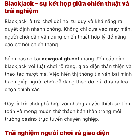
Blackjack – sự kết hợp giữa chiến thuật và
trải nghiệm
Blackjack là trò chơi đòi hỏi tư duy và khả năng ra
quyết định nhanh chóng. Không chỉ dựa vào may mắn,
người chơi cần vận dụng chiến thuật hợp lý để nâng
cao cơ hội chiến thắng.
Sảnh casino tại
nowgoal.gb.net
mang đến các bàn
blackjack với luật chơi rõ ràng, giao diện thân thiện và
thao tác mượt mà. Việc hiển thị thông tin ván bài minh
bạch giúp người chơi dễ dàng theo dõi và đưa ra lựa
chọn chính xác.
Đây là trò chơi phù hợp với những ai yêu thích sự tính
toán và mong muốn thử thách bản thân trong môi
trường casino trực tuyến chuyên nghiệp.
Trải nghiệm người chơi và giao diện