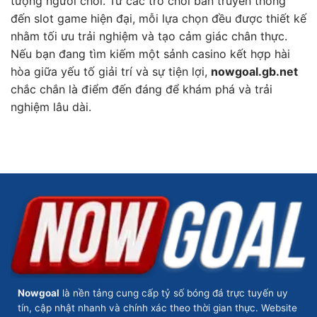
tượng người chơi. Từ các trò chơi bàn truyền thống
đến slot game hiện đại, mỗi lựa chọn đều được thiết kế
nhằm tối ưu trải nghiệm và tạo cảm giác chân thực.
Nếu bạn đang tìm kiếm một sảnh casino kết hợp hài
hòa giữa yếu tố giải trí và sự tiện lợi,
nowgoal.gb.net
chắc chắn là điểm đến đáng để khám phá và trải
nghiệm lâu dài.
Nowgoal
là nền tảng cung cấp tỷ số bóng đá trực tuyến uy
tín, cập nhật nhanh và chính xác theo thời gian thực. Website