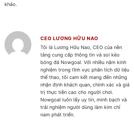
khảo.
CEO LƯƠNG HỮU NAO
Tôi là Lương Hữu Nao, CEO của nền
tảng cung cấp thông tin và soi kèo
bóng đá Nowgoal. Với nhiều năm kinh
nghiệm trong lĩnh vực phân tích dữ liệu
thể thao, tôi cam kết mang đến những
nhận định khách quan, chính xác và giá
trị thực tiễn cao cho người chơi.
Nowgoal luôn lấy uy tín, minh bạch và
trải nghiệm người dùng làm kim chỉ
nam phát triển.