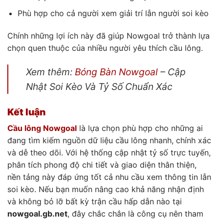
Phù hợp cho cả người xem giải trí lẫn người soi kèo
Chính những lợi ích này đã giúp Nowgoal trở thành lựa
chọn quen thuộc của nhiều người yêu thích cầu lông.
Xem thêm:
Bóng Bàn Nowgoal
– Cập
Nhật Soi Kèo Và Tỷ Số Chuẩn Xác
Kết luận
Cầu lông Nowgoal
là lựa chọn phù hợp cho những ai
đang tìm kiếm nguồn dữ liệu cầu lông nhanh, chính xác
và dễ theo dõi. Với hệ thống cập nhật tỷ số trực tuyến,
phân tích phong độ chi tiết và giao diện thân thiện,
nền tảng này đáp ứng tốt cả nhu cầu xem thông tin lẫn
soi kèo. Nếu bạn muốn nâng cao khả năng nhận định
và không bỏ lỡ bất kỳ trận cầu hấp dẫn nào tại
nowgoal.gb.net
, đây chắc chắn là công cụ nên tham