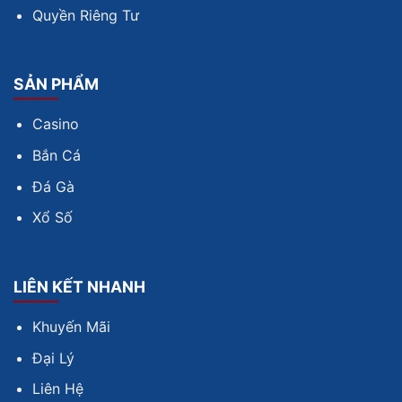
Quyền Riêng Tư
SẢN PHẨM
Casino
Bắn Cá
Đá Gà
Xổ Số
LIÊN KẾT NHANH
Khuyến Mãi
Đại Lý
Liên Hệ