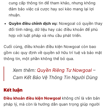
cung cấp thông tin để tham khảo, nhưng không
đảm bảo việc cá cược hay soi kèo mang lại lợi
nhuận.
Quyền điều chỉnh dịch vụ:
Nowgoal có quyền thay
đổi tính năng, dữ liệu hay các điều khoản để phù
hợp với luật pháp và nhu cầu phát triển.
Cuối cùng, điều khoản điều kiện Nowgoal còn bao
gồm các quy định về quyền sở hữu trí tuệ và bảo mật
thông tin, một phần không thể bỏ qua.
Xem thêm:
Quyền Riêng Tư Nowgoal
–
Cam Kết Bảo Vệ Thông Tin Người Dùng
Kết luận
Điều khoản điều kiện Nowgoal
không chỉ là văn bản
pháp lý, mà còn là hướng dẫn quan trọng giúp người