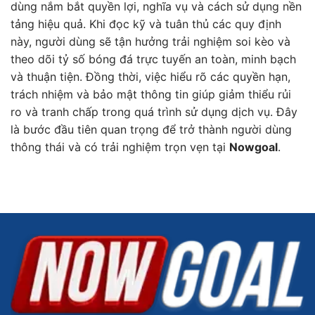
dùng nắm bắt quyền lợi, nghĩa vụ và cách sử dụng nền
tảng hiệu quả. Khi đọc kỹ và tuân thủ các quy định
này, người dùng sẽ tận hưởng trải nghiệm soi kèo và
theo dõi tỷ số bóng đá trực tuyến an toàn, minh bạch
và thuận tiện. Đồng thời, việc hiểu rõ các quyền hạn,
trách nhiệm và bảo mật thông tin giúp giảm thiểu rủi
ro và tranh chấp trong quá trình sử dụng dịch vụ. Đây
là bước đầu tiên quan trọng để trở thành người dùng
thông thái và có trải nghiệm trọn vẹn tại
Nowgoal
.