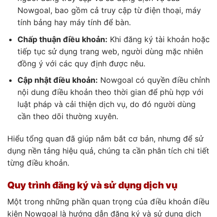
Nowgoal, bao gồm cả truy cập từ điện thoại, máy
tính bảng hay máy tính để bàn.
Chấp thuận điều khoản:
Khi đăng ký tài khoản hoặc
tiếp tục sử dụng trang web, người dùng mặc nhiên
đồng ý với các quy định được nêu.
Cập nhật điều khoản:
Nowgoal có quyền điều chỉnh
nội dung điều khoản theo thời gian để phù hợp với
luật pháp và cải thiện dịch vụ, do đó người dùng
cần theo dõi thường xuyên.
Hiểu tổng quan đã giúp nắm bắt cơ bản, nhưng để sử
dụng nền tảng hiệu quả, chúng ta cần phân tích chi tiết
từng điều khoản.
Quy trình đăng ký và sử dụng dịch vụ
Một trong những phần quan trọng của điều khoản điều
kiện Nowgoal là hướng dẫn đăng ký và sử dụng dịch