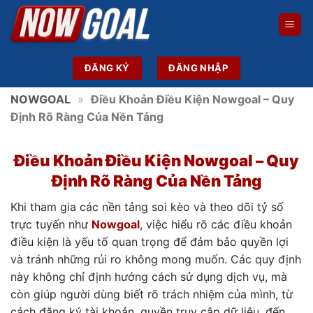
Chuyển
đến
nội
dung
ĐĂNG KÝ
ĐĂNG NHẬP
NOWGOAL
»
Điều Khoản Điều Kiện Nowgoal – Quy
Định Rõ Ràng Của Nền Tảng
Điều Khoản Điều Kiện Nowgoal – Quy
Định Rõ Ràng Của Nền Tảng
Khi tham gia các nền tảng soi kèo và theo dõi tỷ số
trực tuyến như
Nowgoal
, việc hiểu rõ các điều khoản
điều kiện là yếu tố quan trọng để đảm bảo quyền lợi
và tránh những rủi ro không mong muốn. Các quy định
này không chỉ định hướng cách sử dụng dịch vụ, mà
còn giúp người dùng biết rõ trách nhiệm của mình, từ
cách đăng ký tài khoản, quyền truy cập dữ liệu, đến