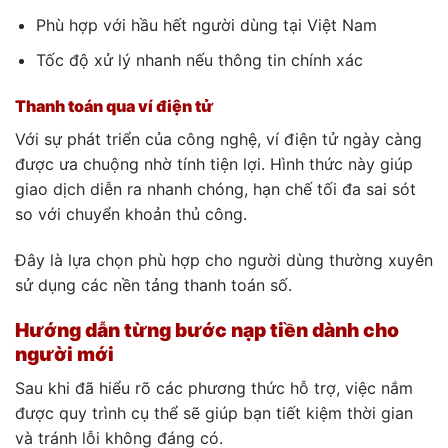
Phù hợp với hầu hết người dùng tại Việt Nam
Tốc độ xử lý nhanh nếu thông tin chính xác
Thanh toán qua ví điện tử
Với sự phát triển của công nghệ, ví điện tử ngày càng
được ưa chuộng nhờ tính tiện lợi. Hình thức này giúp
giao dịch diễn ra nhanh chóng, hạn chế tối đa sai sót
so với chuyển khoản thủ công.
Đây là lựa chọn phù hợp cho người dùng thường xuyên
sử dụng các nền tảng thanh toán số.
Hướng dẫn từng bước nạp tiền dành cho
người mới
Sau khi đã hiểu rõ các phương thức hỗ trợ, việc nắm
được quy trình cụ thể sẽ giúp bạn tiết kiệm thời gian
và tránh lỗi không đáng có.