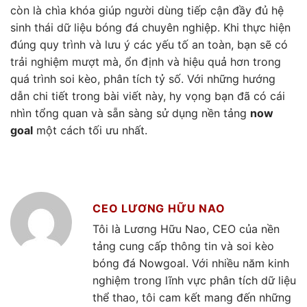
còn là chìa khóa giúp người dùng tiếp cận đầy đủ hệ
sinh thái dữ liệu bóng đá chuyên nghiệp. Khi thực hiện
đúng quy trình và lưu ý các yếu tố an toàn, bạn sẽ có
trải nghiệm mượt mà, ổn định và hiệu quả hơn trong
quá trình soi kèo, phân tích tỷ số. Với những hướng
dẫn chi tiết trong bài viết này, hy vọng bạn đã có cái
nhìn tổng quan và sẵn sàng sử dụng nền tảng
now
goal
một cách tối ưu nhất.
CEO LƯƠNG HỮU NAO
Tôi là Lương Hữu Nao, CEO của nền
tảng cung cấp thông tin và soi kèo
bóng đá Nowgoal. Với nhiều năm kinh
nghiệm trong lĩnh vực phân tích dữ liệu
thể thao, tôi cam kết mang đến những