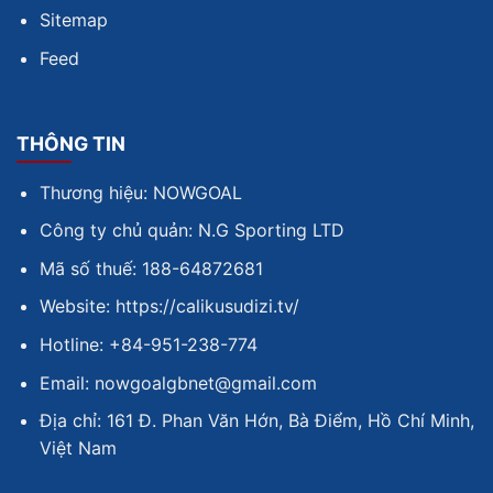
Sitemap
Feed
THÔNG TIN
Thương hiệu: NOWGOAL
Công ty chủ quản: N.G Sporting LTD
Mã số thuế: 188-64872681
Website:
https://calikusudizi.tv/
Hotline: +84-951-238-774
Email:
nowgoalgbnet@gmail.com
Địa chỉ: 161 Đ. Phan Văn Hớn, Bà Điểm, Hồ Chí Minh,
Việt Nam