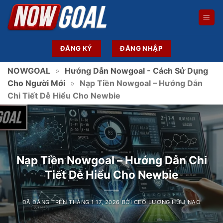
Chuyển
đến
nội
dung
ĐĂNG KÝ
ĐĂNG NHẬP
NOWGOAL
»
Hướng Dẫn Nowgoal - Cách Sử Dụng
Cho Người Mới
»
Nạp Tiền Nowgoal – Hướng Dẫn
Chi Tiết Dễ Hiểu Cho Newbie
Nạp Tiền Nowgoal – Hướng Dẫn Chi
Tiết Dễ Hiểu Cho Newbie
ĐÃ ĐĂNG TRÊN
THÁNG 1 17, 2026
BỞI
CEO LƯƠNG HỮU NAO