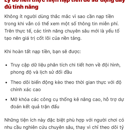
đủ tính năng
Không ít người dùng thắc mắc vì sao cần nạp tiền
trong khi vẫn có thể xem một số thông tin miễn phí.
Trên thực tế, các tính năng chuyên sâu mới là yếu tố
tạo nên giá trị cốt lõi của nền tảng.
Khi hoàn tất nạp tiền, bạn sẽ được:
Truy cập dữ liệu phân tích chi tiết hơn về đội hình,
phong độ và lịch sử đối đầu
Theo dõi biến động kèo theo thời gian thực với độ
chính xác cao
Mở khóa các công cụ thống kê nâng cao, hỗ trợ dự
đoán kết quả trận đấu
Những tiện ích này đặc biệt phù hợp với người chơi có
nhu cầu nghiên cứu chuyên sâu, thay vì chỉ theo dõi tỷ