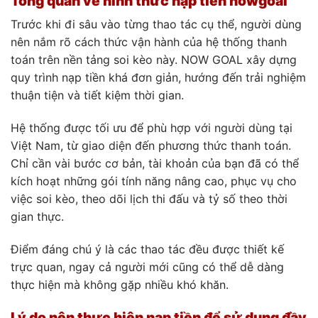
Tổng quan về hình thức nạp tiền nowgoal
Trước khi đi sâu vào từng thao tác cụ thể, người dùng
nên nắm rõ cách thức vận hành của hệ thống thanh
toán trên nền tảng soi kèo này. NOW GOAL xây dựng
quy trình nạp tiền khá đơn giản, hướng đến trải nghiệm
thuận tiện và tiết kiệm thời gian.
Hệ thống được tối ưu để phù hợp với người dùng tại
Việt Nam, từ giao diện đến phương thức thanh toán.
Chỉ cần vài bước cơ bản, tài khoản của bạn đã có thể
kích hoạt những gói tính năng nâng cao, phục vụ cho
việc soi kèo, theo dõi lịch thi đấu và tỷ số theo thời
gian thực.
Điểm đáng chú ý là các thao tác đều được thiết kế
trực quan, ngay cả người mới cũng có thể dễ dàng
thực hiện mà không gặp nhiều khó khăn.
Lý do nên thực hiện nạp tiền để sử dụng đầy