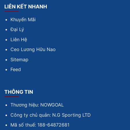
LIÊN KẾT NHANH
Khuyến Mãi
Đại Lý
Liên Hệ
Ceo Lương Hữu Nao
Sitemap
Feed
THÔNG TIN
Thương hiệu: NOWGOAL
Công ty chủ quản: N.G Sporting LTD
Mã số thuế: 188-64872681