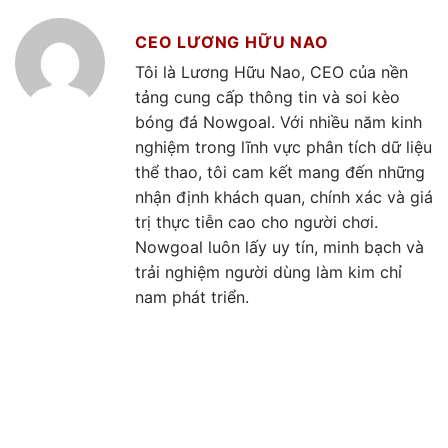
CEO LƯƠNG HỮU NAO
Tôi là Lương Hữu Nao, CEO của nền
tảng cung cấp thông tin và soi kèo
bóng đá Nowgoal. Với nhiều năm kinh
nghiệm trong lĩnh vực phân tích dữ liệu
thể thao, tôi cam kết mang đến những
nhận định khách quan, chính xác và giá
trị thực tiễn cao cho người chơi.
Nowgoal luôn lấy uy tín, minh bạch và
trải nghiệm người dùng làm kim chỉ
nam phát triển.