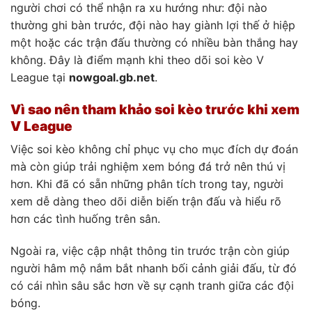
người chơi có thể nhận ra xu hướng như: đội nào
thường ghi bàn trước, đội nào hay giành lợi thế ở hiệp
một hoặc các trận đấu thường có nhiều bàn thắng hay
không. Đây là điểm mạnh khi theo dõi soi kèo V
League tại
nowgoal.gb.net
.
Vì sao nên tham khảo soi kèo trước khi xem
V League
Việc soi kèo không chỉ phục vụ cho mục đích dự đoán
mà còn giúp trải nghiệm xem bóng đá trở nên thú vị
hơn. Khi đã có sẵn những phân tích trong tay, người
xem dễ dàng theo dõi diễn biến trận đấu và hiểu rõ
hơn các tình huống trên sân.
Ngoài ra, việc cập nhật thông tin trước trận còn giúp
người hâm mộ nắm bắt nhanh bối cảnh giải đấu, từ đó
có cái nhìn sâu sắc hơn về sự cạnh tranh giữa các đội
bóng.