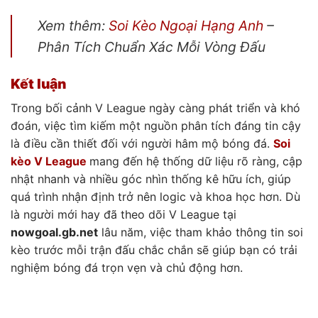
Xem thêm:
Soi Kèo Ngoại Hạng Anh
–
Phân Tích Chuẩn Xác Mỗi Vòng Đấu
Kết luận
Trong bối cảnh V League ngày càng phát triển và khó
đoán, việc tìm kiếm một nguồn phân tích đáng tin cậy
là điều cần thiết đối với người hâm mộ bóng đá.
Soi
kèo V League
mang đến hệ thống dữ liệu rõ ràng, cập
nhật nhanh và nhiều góc nhìn thống kê hữu ích, giúp
quá trình nhận định trở nên logic và khoa học hơn. Dù
là người mới hay đã theo dõi V League tại
nowgoal.gb.net
lâu năm, việc tham khảo thông tin soi
kèo trước mỗi trận đấu chắc chắn sẽ giúp bạn có trải
nghiệm bóng đá trọn vẹn và chủ động hơn.