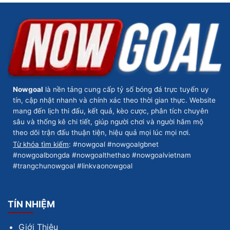
Nowgoal
là nền tảng cung cấp tỷ số bóng đá trực tuyến uy
tín, cập nhật nhanh và chính xác theo thời gian thực. Website
mang đến lịch thi đấu, kết quả, kèo cược, phân tích chuyên
sâu và thống kê chi tiết, giúp người chơi và người hâm mộ
theo dõi trận đấu thuận tiện, hiệu quả mọi lúc mọi nơi.
Từ khóa tìm kiếm
: #nowgoal #nowgoalgbnet
#nowgoalbongda #nowgoalthethao #nowgoalvietnam
#trangchunowgoal #linkvaonowgoal
TÍN NHIỆM
Giới Thiệu