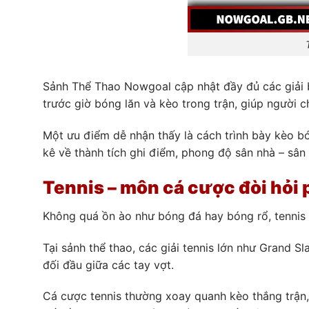
Sảnh Thể Thao Nowgoal cập nhật đầy đủ các giải 
trước giờ bóng lăn và kèo trong trận, giúp người c
Một ưu điểm dễ nhận thấy là cách trình bày kèo bó
kê về thành tích ghi điểm, phong độ sân nhà – sân
Tennis – môn cá cược đòi hỏi p
Không quá ồn ào như bóng đá hay bóng rổ, tennis lạ
Tại sảnh thể thao, các giải tennis lớn như Grand S
đối đầu giữa các tay vợt.
Cá cược tennis thường xoay quanh kèo thắng trận, 