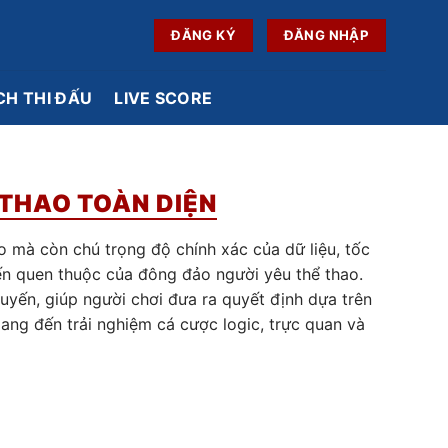
ĐĂNG KÝ
ĐĂNG NHẬP
CH THI ĐẤU
LIVE SCORE
 THAO TOÀN DIỆN
o mà còn chú trọng độ chính xác của dữ liệu, tốc
n quen thuộc của đông đảo người yêu thể thao.
uyến, giúp người chơi đưa ra quyết định dựa trên
ng đến trải nghiệm cá cược logic, trực quan và