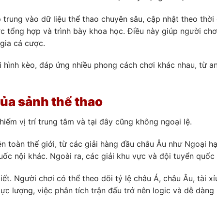
ung vào dữ liệu thể thao chuyên sâu, cập nhật theo thời gi
c tổng hợp và trình bày khoa học. Điều này giúp người ch
 gia cá cược.
i hình kèo, đáp ứng nhiều phong cách chơi khác nhau, từ a
ủa sảnh thể thao
iếm vị trí trung tâm và tại đây cũng không ngoại lệ.
n toàn thế giới, từ các giải hàng đầu châu Âu như Ngoại hạ
c nội khác. Ngoài ra, các giải khu vực và đội tuyển quốc 
ết. Người chơi có thể theo dõi tỷ lệ châu Á, châu Âu, tài x
lực lượng, việc phân tích trận đấu trở nên logic và dễ dàng