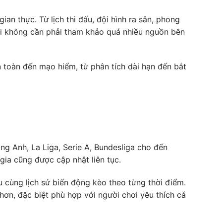
an thực. Từ lịch thi đấu, đội hình ra sân, phong
ơi không cần phải tham khảo quá nhiều nguồn bên
n toàn đến mạo hiểm, từ phân tích dài hạn đến bắt
ng Anh, La Liga, Serie A, Bundesliga cho đến
gia cũng được cập nhật liên tục.
ỉu cùng lịch sử biến động kèo theo từng thời điểm.
 hơn, đặc biệt phù hợp với người chơi yêu thích cá