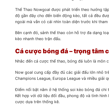
Thể Thao Nowgoal được phát triển theo hướng tập tr
độ gần đây cho đến biến động kèo, tất cả đều đượ
ngoài mà vẫn có cái nhìn toàn diện trước khi tham
Bên cạnh đó, sảnh thể thao còn hỗ trợ đa dạng loạ
kèo nhanh theo trận đấu.
Cá cược bóng đá – trọng tâm c
Nhắc đến cá cược thể thao, bóng đá luôn là môn ch
Now goal cung cấp đầy đủ các giải đấu lớn nhỏ trê
Champions League, Europa League và nhiều giải quố
Điểm nổi bật nằm ở hệ thống soi kèo bóng đá chi ti
Kết hợp với dữ liệu đối đầu, phong độ và tình hình 
cược dựa trên thống kê.