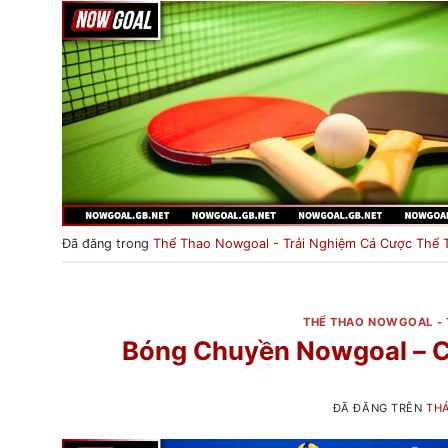
Đã đăng trong
Thể Thao Nowgoal - Trải Nghiệm Cá Cược Thể 
THỂ THAO NOWGOAL - 
Bóng Chuyền Nowgoal – C
ĐÃ ĐĂNG TRÊN
THÁ