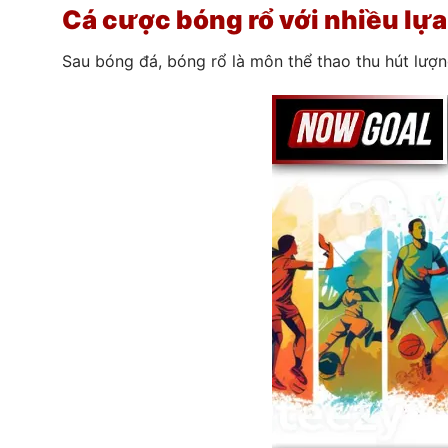
Cá cược bóng rổ với nhiều lự
Sau bóng đá, bóng rổ là môn thể thao thu hút lượng